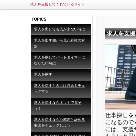
求人を支援してくれているサイト
TOPICS
求人を出しても人が来ない時は
求人を支援
求人を出す側から見た経験の有
無
求人を探してパートタイマーに
なりたい時は
求人を探す
求人を探すときには時給をチェ
ックする
求人を探すならネットで探そ
う！
仕事探しを
求人を探すなら地域差と辞める
になるので
要因をチェックしよう
には、支援