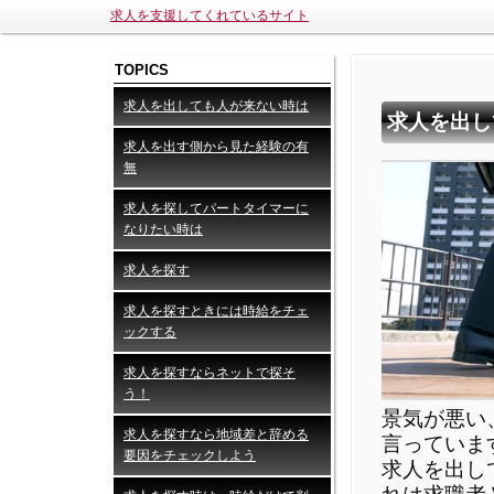
求人を支援してくれているサイト
TOPICS
求人を出しても人が来ない時は
求人を出し
求人を出す側から見た経験の有
無
求人を探してパートタイマーに
なりたい時は
求人を探す
求人を探すときには時給をチェ
ックする
求人を探すならネットで探そ
う！
景気が悪い
求人を探すなら地域差と辞める
言っていま
要因をチェックしよう
求人を出し